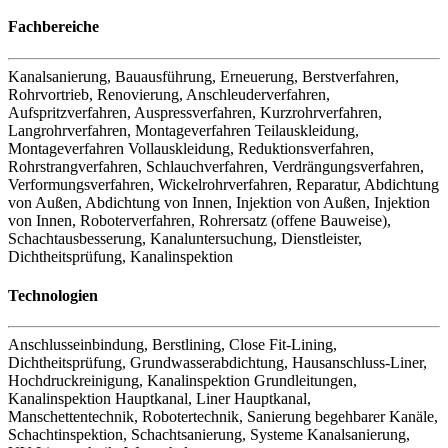
Fachbereiche
Kanalsanierung
,
Bauausführung
,
Erneuerung
,
Berstverfahren
,
Rohrvortrieb
,
Renovierung
,
Anschleuderverfahren
,
Aufspritzverfahren
,
Auspressverfahren
,
Kurzrohrverfahren
,
Langrohrverfahren
,
Montageverfahren Teilauskleidung
,
Montageverfahren Vollauskleidung
,
Reduktionsverfahren
,
Rohrstrangverfahren
,
Schlauchverfahren
,
Verdrängungsverfahren
,
Verformungsverfahren
,
Wickelrohrverfahren
,
Reparatur
,
Abdichtung
von Außen
,
Abdichtung von Innen
,
Injektion von Außen
,
Injektion
von Innen
,
Roboterverfahren
,
Rohrersatz (offene Bauweise)
,
Schachtausbesserung
,
Kanaluntersuchung
,
Dienstleister
,
Dichtheitsprüfung
,
Kanalinspektion
Technologien
Anschlusseinbindung
,
Berstlining
,
Close Fit-Lining
,
Dichtheitsprüfung
,
Grundwasserabdichtung
,
Hausanschluss-Liner
,
Hochdruckreinigung
,
Kanalinspektion Grundleitungen
,
Kanalinspektion Hauptkanal
,
Liner Hauptkanal
,
Manschettentechnik
,
Robotertechnik
,
Sanierung begehbarer Kanäle
,
Schachtinspektion
,
Schachtsanierung
,
Systeme Kanalsanierung
,