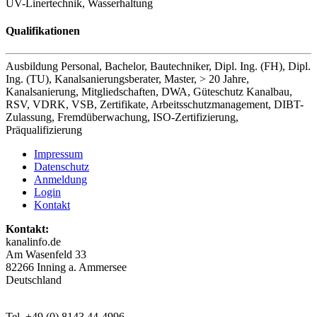
UV-Linertechnik
,
Wasserhaltung
Qualifikationen
Ausbildung Personal
,
Bachelor
,
Bautechniker
,
Dipl. Ing. (FH)
,
Dipl.
Ing. (TU)
,
Kanalsanierungsberater
,
Master
,
> 20 Jahre
,
Kanalsanierung
,
Mitgliedschaften
,
DWA
,
Güteschutz Kanalbau
,
RSV
,
VDRK
,
VSB
,
Zertifikate
,
Arbeitsschutzmanagement
,
DIBT-
Zulassung
,
Fremdüberwachung
,
ISO-Zertifizierung
,
Präqualifizierung
Impressum
Datenschutz
Anmeldung
Login
Kontakt
Kontakt:
kanalinfo.de
Am Wasenfeld 33
82266 Inning a. Ammersee
Deutschland
Tel. +49 (0) 8143 44-4996