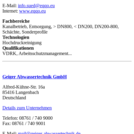
E-Mail:
info.sued@eqqo.eu
Internet:
www.eqqo.eu
Fachbereiche
Kanalbetrieb, Entsorgung, > DN800, < DN200, DN200-800,
Schächte, Sonderprofile
Technologien
Hochdruckreinigung
Qualifikationen
VDRK, Arbeitsschutzmanagement...
Geiger Abwassertechnik GmbH
Alfred-Kühne-Str. 16a
85416 Langenbach
Deutschland
Details zum Unternehmen
Telefon: 08761 / 740 9000
Fax: 08761 / 740 9001
E-Mail:
mail@geiger-abwassertechnik.de