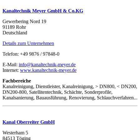
Kanaltechnik Meyer GmbH & Co.KG
Gewerbering Nord 19
91189 Rohr
Deutschland
Details zum Unternehmen
Telefon: +49 9876 / 97848-0
E-Mail:
info@kanaltechnik-meyer.de
Internet:
www.kanaltechnik-meyer.de
Fachbereiche
Kanalreinigung, Dienstleister, Kanalreinigung, > DN800, < DN200,
DN200-800, Satellitentechnik, Schächte, Sonderprofile,
Kanalsanierung, Bauausführung, Renovierung, Schlauchverfahren...
Kanal Oberreiter GmbH
Westerham 5
84513 Töging